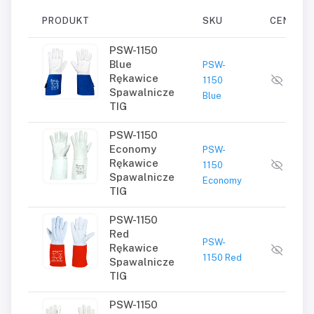
PRODUKT
SKU
CENA
PSW-1150
Blue
PSW-
Wyma
Rękawice
1150
logo
Spawalnicze
Blue
TIG
PSW-1150
Economy
PSW-
Wyma
Rękawice
1150
logo
Spawalnicze
Economy
TIG
PSW-1150
Red
Wyma
PSW-
Rękawice
logo
1150 Red
Spawalnicze
TIG
PSW-1150