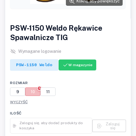
Kliknij, aby powiększyć
PSW-1150 Weldo Rękawice
Spawalnicze TIG
Wymagane logowanie
PSW-1150 Weldo
W magazynie
ROZMIAR
9
10
11
WYCZYŚĆ
ILOŚĆ
Zaloguj się, aby dodać produkty do
Zaloguj
się
koszyka