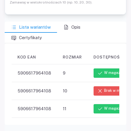
Zamawiaj w wielokrotnościach 10 (np. 10, 20, 30).
Lista wariantów
Opis
Certyfikaty
KOD EAN
ROZMIAR
DOSTĘPNOŚĆ
5906617964108
9
W magazynie
5906617964108
10
Brak w magazy
5906617964108
11
W magazynie