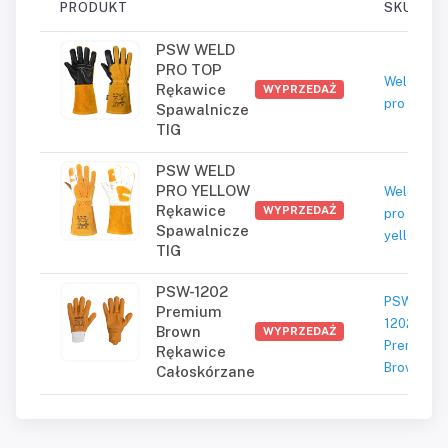
PRODUKT
SKU
PSW WELD
PRO TOP
Weld
Rękawice
WYPRZEDAŻ
pro top
Spawalnicze
TIG
PSW WELD
PRO YELLOW
Weld
Rękawice
WYPRZEDAŻ
pro
Spawalnicze
yellow
TIG
PSW-1202
PSW-
Premium
1202
Brown
WYPRZEDAŻ
Premium
Rękawice
Brown
Całoskórzane