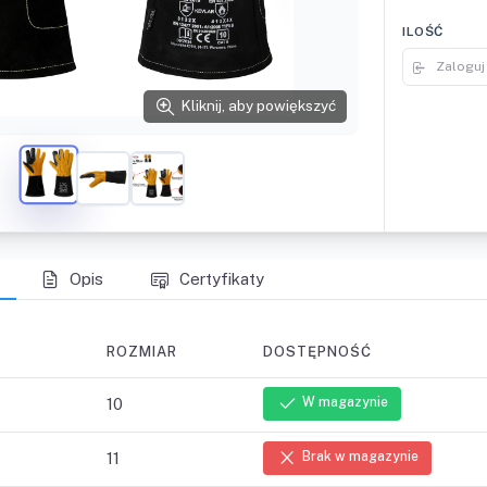
ILOŚĆ
Zaloguj
Kliknij, aby powiększyć
Opis
Certyfikaty
ROZMIAR
DOSTĘPNOŚĆ
10
W magazynie
11
Brak w magazynie