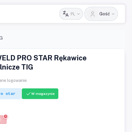
Gość
PL
IG
ELD PRO STAR Rękawice
nicze TIG
ne logowanie
ro star
W magazynie
1