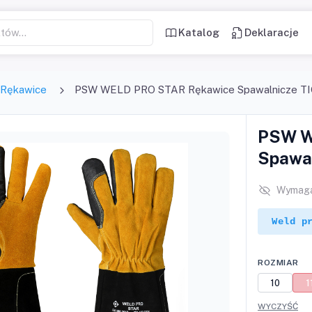
Katalog
Deklaracje
Rękawice
PSW WELD PRO STAR Rękawice Spawalnicze T
PSW W
Spawal
Wymaga
Weld p
ROZMIAR
10
1
WYCZYŚĆ