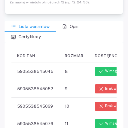
Zamawiaj w wielokrotnościach 12 (np. 12, 24, 36).
Lista wariantów
Opis
Certyfikaty
KOD EAN
ROZMIAR
DOSTĘPNOŚĆ
5905538545045
8
W magazynie
5905538545052
9
Brak w maga
5905538545069
10
Brak w maga
5905538545076
11
W magazynie