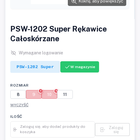
Kliknij, aby powiększyć
PSW-1202 Super Rękawice
Całoskórzane
Wymagane logowanie
PSW-1202 Super
W magazynie
ROZMIAR
8
9
10
11
WYCZYŚĆ
ILOŚĆ
Zaloguj się, aby dodać produkty do
Zaloguj
się
koszyka